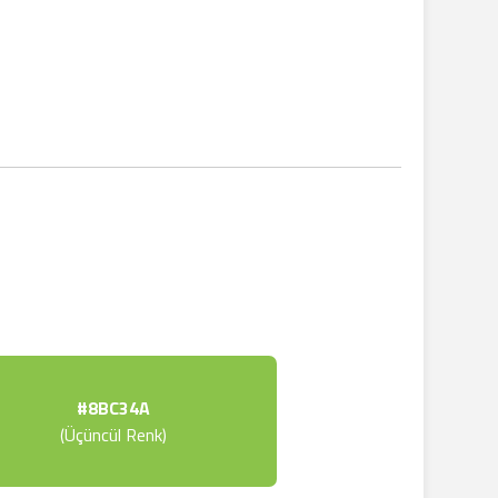
#8BC34A
(Üçüncül Renk)