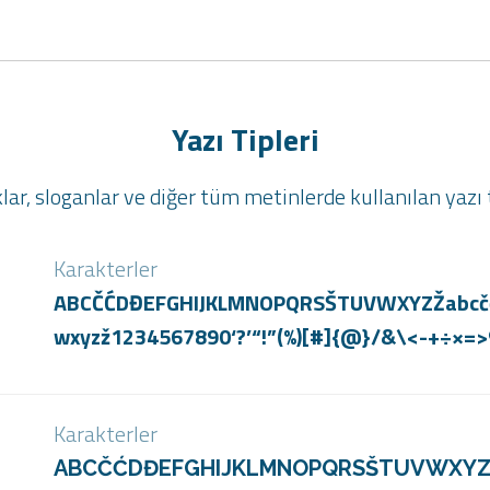
Yazı Tipleri
lar, sloganlar ve diğer tüm metinlerde kullanılan yazı t
Karakterler
ABCČĆDĐEFGHIJKLMNOPQRSŠTUVWXYZŽabcčćd
wxyzž1234567890‘?’“!”(%)[#]{@}/&\<-+÷×=>
Karakterler
ABCČĆDĐEFGHIJKLMNOPQRSŠTUVWXYZŽ