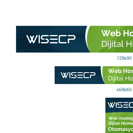
728x90
468x60