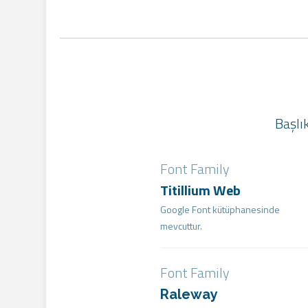
Başlık
Font Family
Titillium Web
Google Font kütüphanesinde
mevcuttur.
Font Family
Raleway