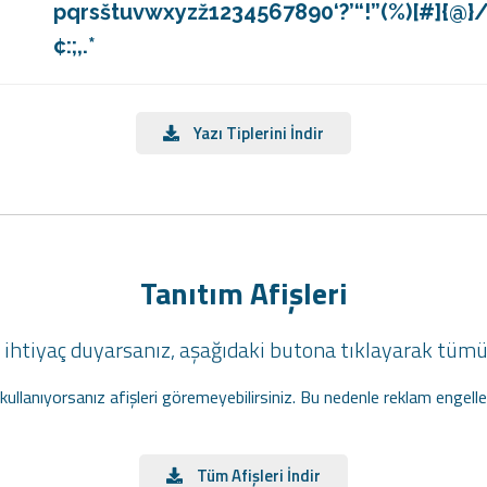
pqrsštuvwxyzž1234567890‘?’“!”(%)[#]{
¢:;,.*
Yazı Tiplerini İndir
Tanıtım Afişleri
ihtiyaç duyarsanız, aşağıdaki butona tıklayarak tümün
i kullanıyorsanız afişleri göremeyebilirsiniz. Bu nedenle reklam engelle
Tüm Afişleri İndir