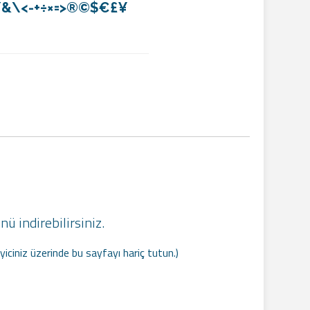
@}/&\<-+÷×=>®©$€£¥
ü indirebilirsiniz.
yiciniz üzerinde bu sayfayı hariç tutun.)