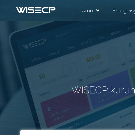
Ürün
Entegras
WISECP kurums