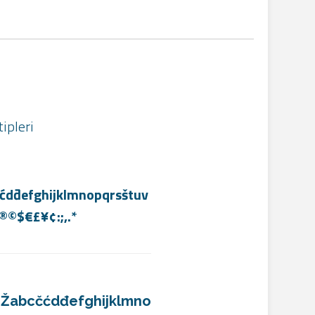
ipleri
đefghijklmnopqrsštuv
®©$€£¥¢:;,.*
abcčćdđefghijklmno